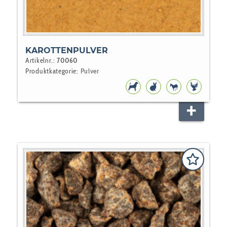
KAROTTENPULVER
Artikelnr.:
70060
Produktkategorie:
Pulver
HUNDEFUTTER
NAGER
PFERD
VOGEL