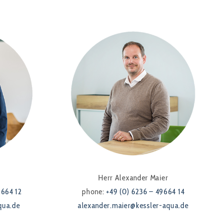
Herr Alexander Maier
9664 12
phone:
+49 (0) 6236 – 49664 14
qua.de
alexander.maier@kessler-aqua.de