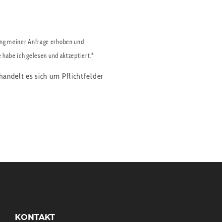
ng meiner Anfrage erhoben und
e habe ich gelesen und aktzeptiert.*
handelt es sich um Pflichtfelder
KONTAKT