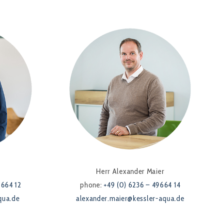
Herr Alexander Maier
9664 12
phone:
+49 (0) 6236 – 49664 14
qua.de
alexander.maier@kessler-aqua.de