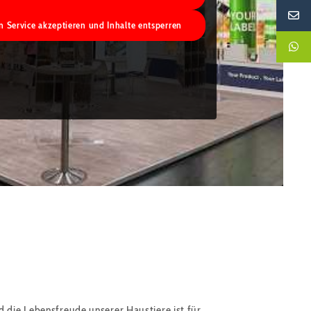
n Service akzeptieren und Inhalte entsperren
ELTEN
 die Lebensfreude unserer Haustiere ist für