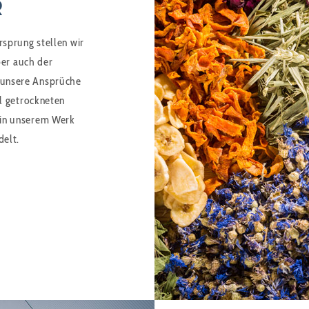
R
rsprung stellen wir
ber auch der
 unsere Ansprüche
ll getrockneten
 in unserem Werk
delt.