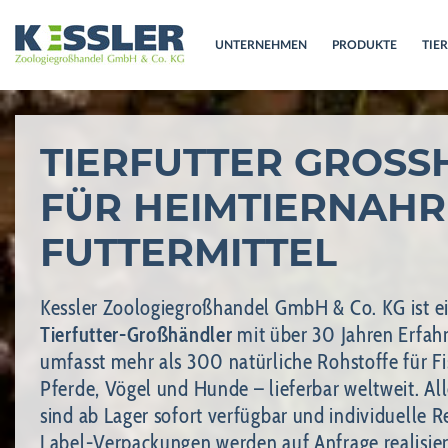
UNTERNEHMEN
PRODUKTE
TIE
TIERFUTTER GROSSH
ÜR HEIMTIERNAHRU
UTTERMITTEL
Kessler Zoologiegroßhandel GmbH & Co. KG ist e
Tierfutter-Großhändler
mit über 30 Jahren Erfah
umfasst mehr als 300 natürliche Rohstoffe für Fis
Pferde, Vögel und Hunde – lieferbar weltweit. A
sind ab Lager sofort verfügbar und individuelle 
Label-Verpackungen werden auf Anfrage realisier