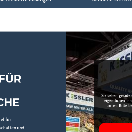
 FÜR
Sie sehen gerade 
CHE
eigentlichen Inh
unten. Bitte b
el für
rschaften und