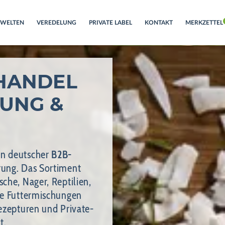
RWELTEN
VEREDELUNG
PRIVATE LABEL
KONTAKT
MERKZETTEL
ANDEL F
NG & F
in deutscher
B2B-
rung. Das Sortiment
che, Nager, Reptilien,
lle Futtermischungen
Rezepturen und Private-
t.