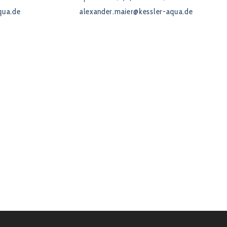
qua.de
alexander.maier@kessler-aqua.de