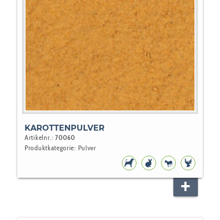
KAROTTENPULVER
Artikelnr.:
70060
Produktkategorie:
Pulver
HUNDEFUTTER
NAGER
PFERD
VOGEL