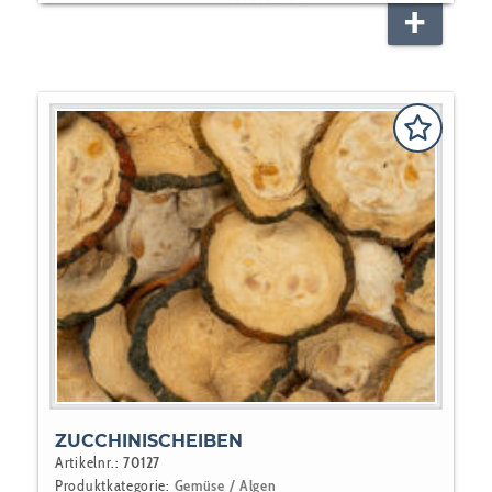
HUNDEFUTTER
NAGER
PFERD
REPTILIEN
VOGEL
ZUCCHINISCHEIBEN
Artikelnr.:
70127
Produktkategorie:
Gemüse / Algen