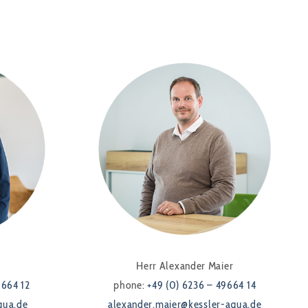
Herr Alexander Maier
9664 12
phone:
+49 (0) 6236 – 49664 14
qua.de
alexander.maier@kessler-aqua.de