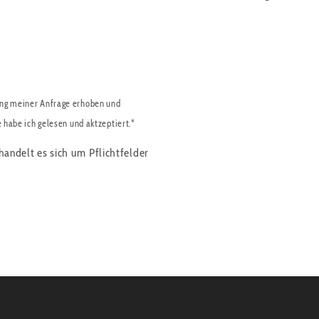
ng meiner Anfrage erhoben und
e habe ich gelesen und aktzeptiert.*
handelt es sich um Pflichtfelder