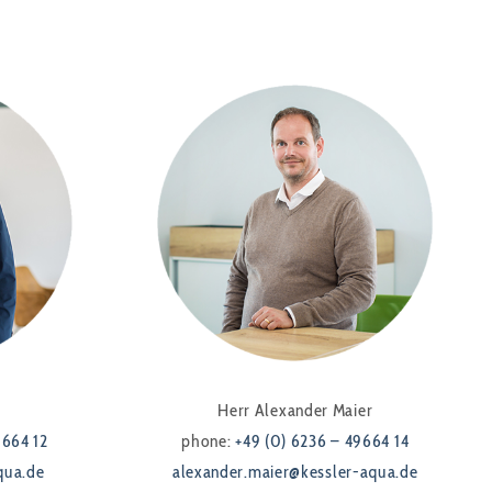
Herr Alexander Maier
9664 12
phone:
+49 (0) 6236 – 49664 14
qua.de
alexander.maier@kessler-aqua.de