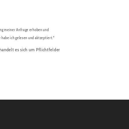
ng meiner Anfrage erhoben und
e habe ich gelesen und aktzeptiert.*
handelt es sich um Pflichtfelder