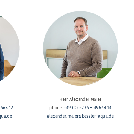
Herr Alexander Maier
9664 12
phone:
+49 (0) 6236 – 49664 14
qua.de
alexander.maier@kessler-aqua.de