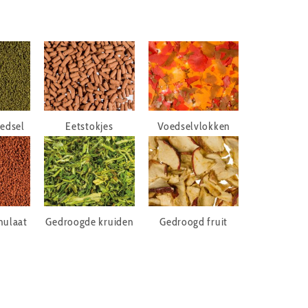
edsel
Eetstokjes
Voedselvlokken
nulaat
Gedroogde kruiden
Gedroogd fruit